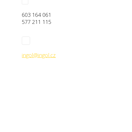
603 164 061
577 211 115
ingol@ingol.cz