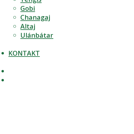
Gobi
Chanagaj
Altaj
Ulánbátar
KONTAKT