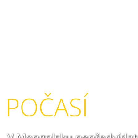
POČASÍ
V Mongolsku nepředvídate