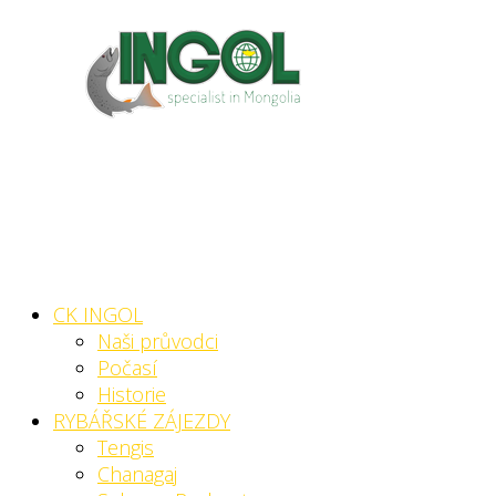
CK INGOL
Naši průvodci
Počasí
Historie
RYBÁŘSKÉ ZÁJEZDY
Tengis
Chanagaj