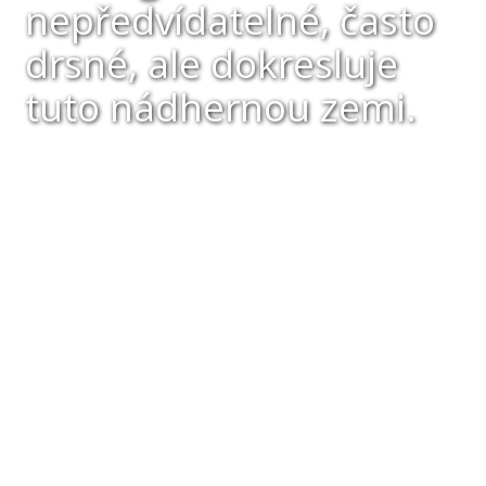
nepředvídatelné, často
drsné, ale dokresluje
tuto nádhernou zemi.