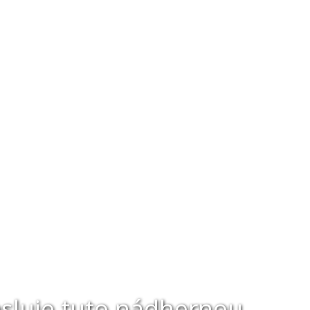
esluje tuto nádhernou