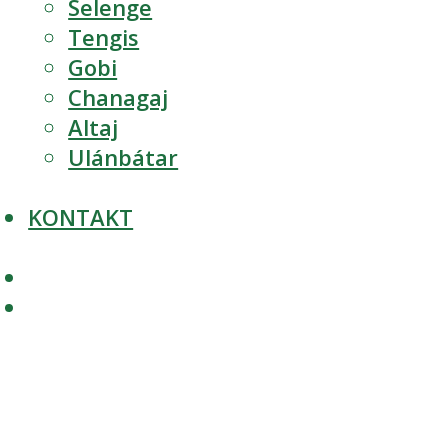
Selenge
Tengis
Gobi
Chanagaj
Altaj
Ulánbátar
KONTAKT
KA