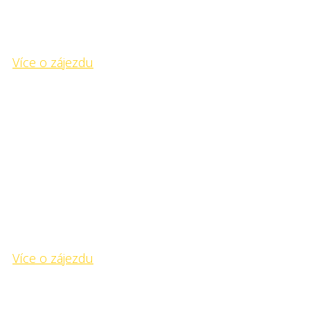
- pokořte nejvyšší horský masiv Mongolska -
Více o zájezdu
Kemp Selenge
- svoboda v zelenajícím se údolí největší řeky -
Kemp Selenge
- svoboda v zelenajícím se údolí největší řeky -
Více o zájezdu
Kemp Chanagaj