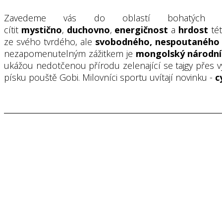
Zavedeme vás do oblastí bohatýc
cítit
mystično
,
duchovno
,
energičnost
a
hrdost
té
ze svého tvrdého, ale
svobodného, nespoutaného 
nezapomenutelným zážitkem je
mongolský národn
ukážou nedotčenou přírodu zelenající se tajgy přes 
písku pouště Gobi. Milovníci sportu uvítají novinku -
c
Kemp Altai
- pokořte nejvyšší horský masiv Mongolska -
Kemp Altai