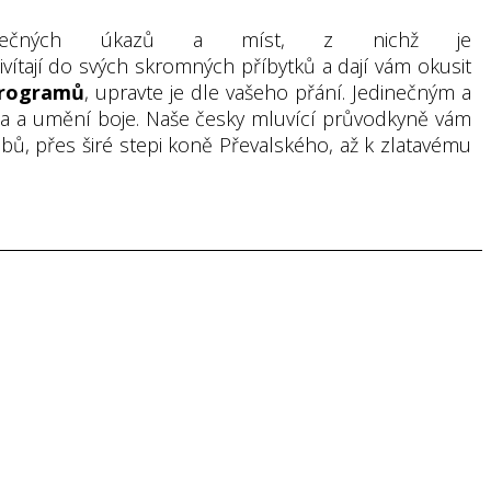
inečných úkazů a míst, z nichž je
vítají do svých skromných příbytků a dají vám okusit
programů
, upravte je dle vašeho přání. Jedinečným a
sla a umění boje. Naše česky mluvící průvodkyně vám
ů, přes širé stepi koně Převalského, až k zlatavému