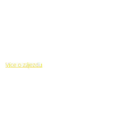
- na úpatí divokých hor -
Kemp Chanagaj
- na úpatí divokých hor -
Více o zájezdu
Kemp Gobi
- zrození slunce za zpěvu písečných dun -
Kemp Gobi
- zrození slunce za zpěvu písečných dun -