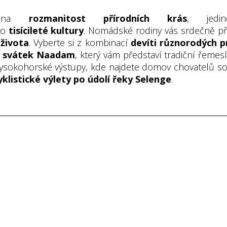
h na
rozmanitost přírodních krás
, jed
to
tisícileté kultury
. Nomádské rodiny vás srdečně při
života
. Vyberte si z kombinací
devíti různorodých 
í svátek Naadam
, který vám představí tradiční řeme
vysokohorské výstupy, kde najdete domov chovatelů sob
yklistické výlety po údolí řeky Selenge
.