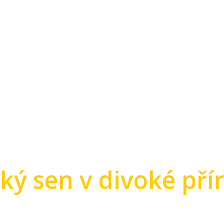
KA
cký sen v divoké pří